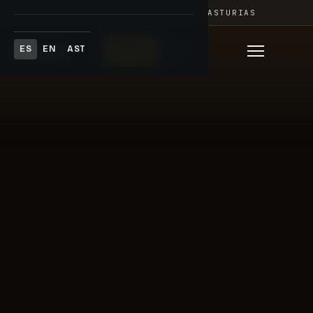
Skip
FESTIVAL ADAR · PRINCIPADO DE ASTURIAS
to
content
ES
EN
AST
♥
Donar
ES
▾