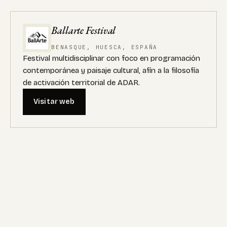
Ballarte Festival
BENASQUE, HUESCA, ESPAÑA
Festival multidisciplinar con foco en programación
contemporánea y paisaje cultural, afín a la filosofía
de activación territorial de ADAR.
Visitar web
Paradores
ESPAÑA
Red hotelera en edificios históricos y entornos
naturales, con vínculos potenciales para
residencias, logística y patrimonio cultural.