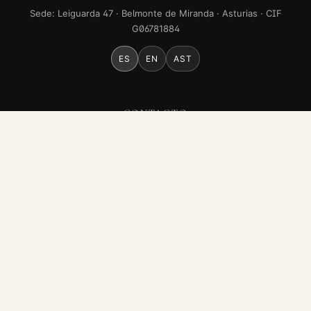
Sede: Leiguarda 47 · Belmonte de Miranda · Asturias · CIF
G06781884
ES
EN
AST
CONTACTO
leiguardamusic@gmail.com
WhatsApp · +34 663 60 40 30
Instagram
Facebook
YouTube