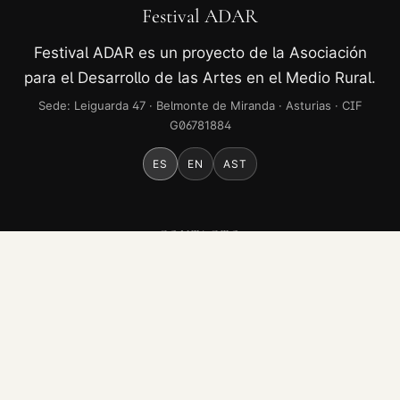
Festival ADAR
Festival ADAR es un proyecto de la Asociación
para el Desarrollo de las Artes en el Medio Rural.
Sede: Leiguarda 47 · Belmonte de Miranda · Asturias · CIF
G06781884
ES
EN
AST
CONTACTO
leiguardamusic@gmail.com
WhatsApp · +34 663 60 40 30
Instagram
Facebook
YouTube