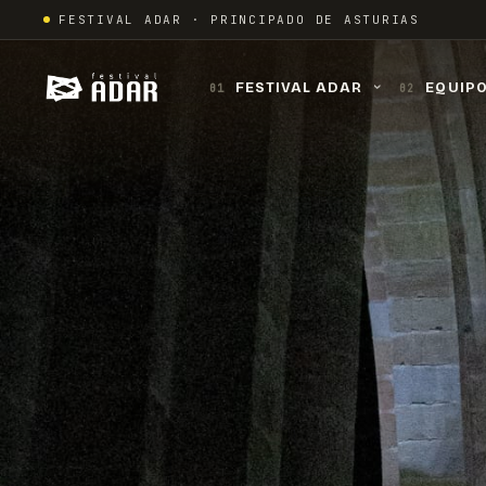
Skip
FESTIVAL ADAR · PRINCIPADO DE ASTURIAS
to
content
FESTIVAL ADAR
EQUIP
01
02
›