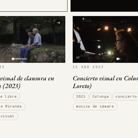
23
11 AGO 2023
visual de clausura en
Concierto visual en Colu
 (2023)
Loreto)
re libre
2023
Colunga
concierto
de Miranda
música de cámara
 visual