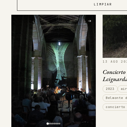
LIMPIAR
13 AGO 20
Concierto 
Leiguarda
2023
ai
Belmonte 
concierto