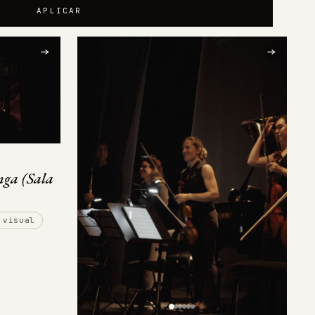
APLICAR
nga (Sala
 visual