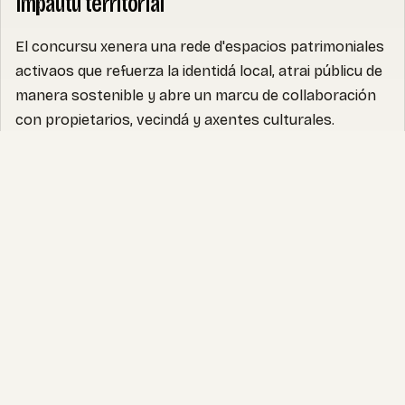
Impautu territorial
El concursu xenera una rede d'espacios patrimoniales
activaos que refuerza la identidá local, atrai públicu de
manera sostenible y abre un marcu de collaboración
con propietarios, vecindá y axentes culturales.
Tamién crea un archivu de referencia (imaxe, videu y
relatu) útil pa mediación, comunicación y futures
aliances.
DOCUMENTOS
Bases por añu