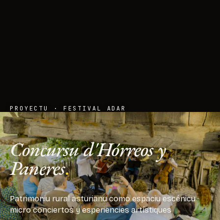
PROYECTU · FESTIVAL ADAR
Concursu d'Hórreos y
Paneres
.
Patrimoniu rural asturianu como espaciu escénicu ·
micro conciertos y esperiencies artístiques