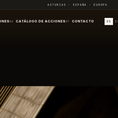
ASTURIAS · ESPAÑA · EUROPA
ONES
CATÁLOGO DE ACCIONES
CONTACTO
ES
E
06
07