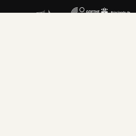
Festival ADAR
Festival ADAR es un proyecto de la Asoci
Desarrollo de las Artes en el Medio Rural.
Sede: Leiguarda 47 · Belmonte de Miranda · Asturias · 
ES
EN
AST