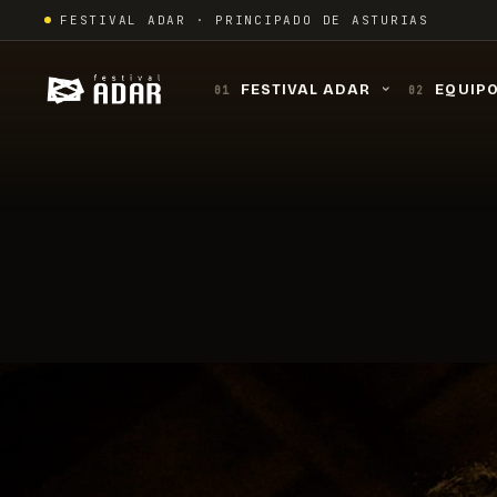
Skip
FESTIVAL ADAR · PRINCIPADO DE ASTURIAS
to
content
FESTIVAL ADAR
EQUIP
01
02
›