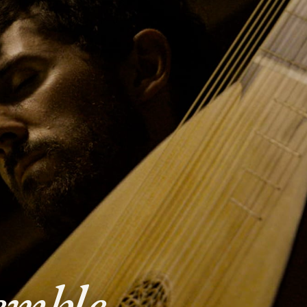
emble
.