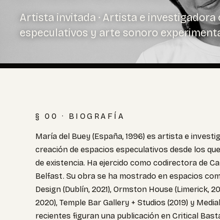
Artista invitada · Artista e investigador
especulativos y arte sonoro experiment
§ 00 · BIOGRAFÍA
María del Buey (España, 1996) es artista e investi
creación de espacios especulativos desde los qu
de existencia. Ha ejercido como codirectora de Ca
Belfast. Su obra se ha mostrado en espacios como 
Design (Dublín, 2021), Ormston House (Limerick, 20
2020), Temple Bar Gallery + Studios (2019) y Medi
recientes figuran una publicación en Critical Bas