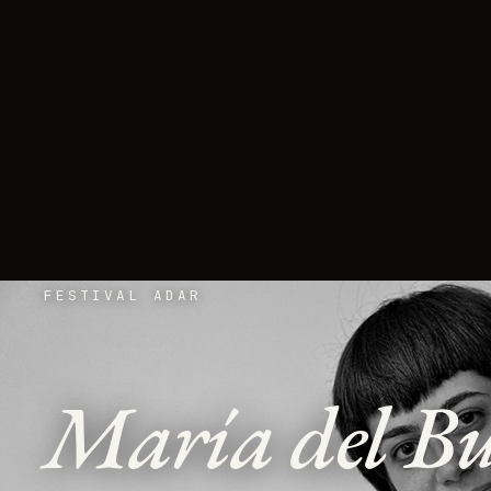
FESTIVAL ADAR
María del B