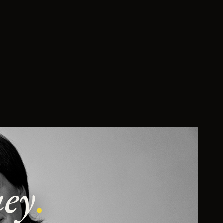
uey
.