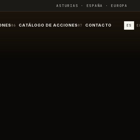
ASTURIAS · ESPAÑA · EUROPA
ONES
CATÁLOGO DE ACCIONES
CONTACTO
ES
E
06
07