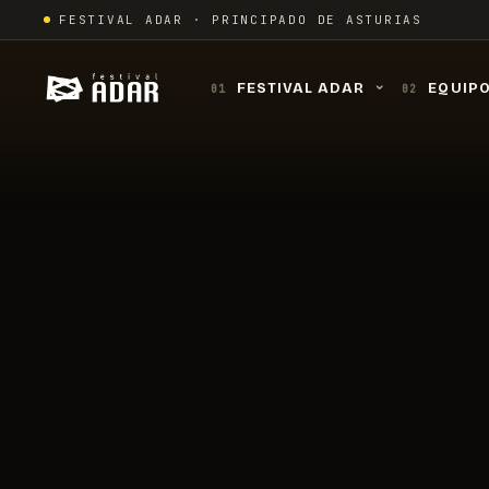
Skip
FESTIVAL ADAR · PRINCIPADO DE ASTURIAS
to
content
FESTIVAL ADAR
EQUIP
01
02
›