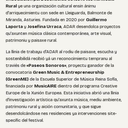
Rural
ye una organización cultural ensin ánimu
d'arriquecimientu con sede en Lleiguarda, Balmonte de
Miranda, Asturies. Fundada en 2020 por
Guillermo
Laporta
y
Josefina Urraca
, ADAR desendolca proyectos
qu'axunten música clásica contemporánea, arte visual,
patrimoniu y paisaxe rural.
La llinia de trabayu d'ADAR al rodiu de paisaxe, escucha y
sostenibilidá recibió yá un reconocimientu tempranu al
traviés de
«Paseos Sonoros»
, proyectu ganador de la
convocatoria
Green Music & Entrepreneurship
(GreenME)
de la Escuela Superior de Música Reina Sofía,
financiada por
MusicAIRE
dientro del programa Creative
Europe de la Xunión Europea. Esta iniciativa abrió una llinia
d'investigación artística qu'axunta música, mediu ambiente,
patrimoniu rural y aición comunitaria, y que sigue
desendolcándose nes residencies ya intervenciones site-
specific del festival.