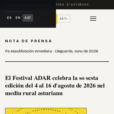
FESTIVAL ADAR · PRINCIPÁU D’ASTURIES
ES
EN
AST
♥
Donar
AST
▾
Skip
to
NOTA DE PRENSA
content
Pa espublización inmediata · Lleiguarda, xunu de 2026
El Festival ADAR celebra la so sesta
edición del 4 al 16 d'agostu de 2026 nel
mediu rural asturianu