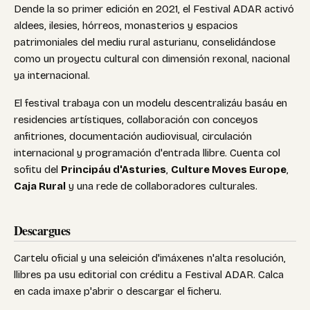
Dende la so primer edición en 2021, el Festival ADAR activó
aldees, ilesies, hórreos, monasterios y espacios
patrimoniales del mediu rural asturianu, conselidándose
como un proyectu cultural con dimensión rexonal, nacional
ya internacional.
El festival trabaya con un modelu descentralizáu basáu en
residencies artístiques, collaboración con conceyos
anfitriones, documentación audiovisual, circulación
internacional y programación d'entrada llibre. Cuenta col
sofitu del
Principáu d'Asturies
,
Culture Moves Europe
,
Caja Rural
y una rede de collaboradores culturales.
Descargues
Cartelu oficial y una seleición d'imáxenes n'alta resolución,
llibres pa usu editorial con créditu a Festival ADAR. Calca
en cada imaxe p'abrir o descargar el ficheru.