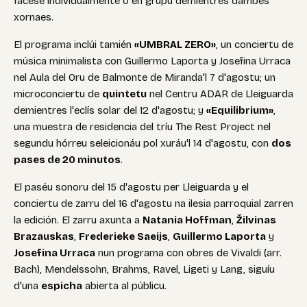
facese individualmente o en grupu demientres dambes
xornaes.
El programa inclúi tamién
«UMBRAL ZERO»
, un conciertu de
música minimalista con Guillermo Laporta y Josefina Urraca
nel Aula del Oru de Balmonte de Miranda'l 7 d'agostu; un
microconciertu de
quintetu
nel Centru ADAR de Lleiguarda
demientres l'eclís solar del 12 d'agostu; y
«Equilibrium»
,
una muestra de residencia del tríu The Rest Project nel
segundu hórreu seleicionáu pol xuráu'l 14 d'agostu, con
dos
pases de 20 minutos
.
El paséu sonoru del 15 d'agostu per Lleiguarda y el
conciertu de zarru del 16 d'agostu na ilesia parroquial zarren
la edición. El zarru axunta a
Natania Hoffman
,
Žilvinas
Brazauskas
,
Frederieke Saeijs
,
Guillermo Laporta
y
Josefina Urraca
nun programa con obres de Vivaldi (arr.
Bach), Mendelssohn, Brahms, Ravel, Ligeti y Lang, siguíu
d'una
espicha
abierta al públicu.