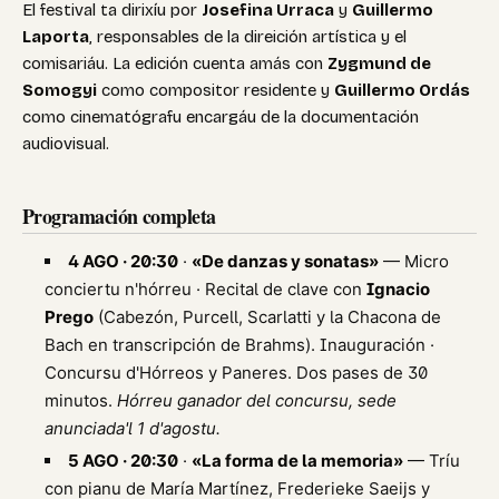
El festival ta dirixíu por
Josefina Urraca
y
Guillermo
Laporta
, responsables de la direición artística y el
comisariáu. La edición cuenta amás con
Zygmund de
Somogyi
como compositor residente y
Guillermo Ordás
como cinematógrafu encargáu de la documentación
audiovisual.
Programación completa
4 AGO · 20:30
·
«De danzas y sonatas»
— Micro
conciertu n'hórreu · Recital de clave con
Ignacio
Prego
(Cabezón, Purcell, Scarlatti y la Chacona de
Bach en transcripción de Brahms). Inauguración ·
Concursu d'Hórreos y Paneres. Dos pases de 30
minutos.
Hórreu ganador del concursu, sede
anunciada'l 1 d'agostu.
5 AGO · 20:30
·
«La forma de la memoria»
— Tríu
con pianu de María Martínez, Frederieke Saeijs y