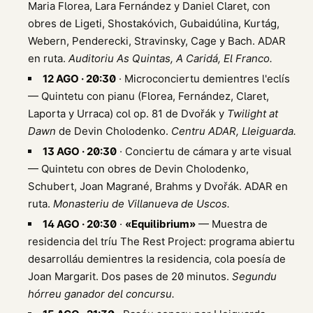
Maria Florea, Lara Fernández y Daniel Claret, con
obres de Ligeti, Shostakóvich, Gubaidúlina, Kurtág,
Webern, Penderecki, Stravinsky, Cage y Bach. ADAR
en ruta.
Auditoriu As Quintas, A Caridá, El Franco.
12 AGO · 20:30
· Microconciertu demientres l'eclís
— Quintetu con pianu (Florea, Fernández, Claret,
Laporta y Urraca) col op. 81 de Dvořák y
Twilight at
Dawn
de Devin Cholodenko.
Centru ADAR, Lleiguarda.
13 AGO · 20:30
· Conciertu de cámara y arte visual
— Quintetu con obres de Devin Cholodenko,
Schubert, Joan Magrané, Brahms y Dvořák. ADAR en
ruta.
Monasteriu de Villanueva de Uscos.
14 AGO · 20:30
·
«Equilibrium»
— Muestra de
residencia del tríu The Rest Project: programa abiertu
desarrolláu demientres la residencia, cola poesía de
Joan Margarit. Dos pases de 20 minutos.
Segundu
hórreu ganador del concursu.