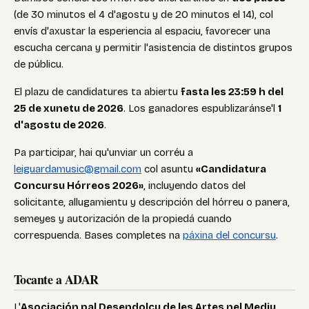
(de 30 minutos el 4 d'agostu y de 20 minutos el 14), col
envís d'axustar la esperiencia al espaciu, favorecer una
escucha cercana y permitir l'asistencia de distintos grupos
de públicu.
El plazu de candidatures ta abiertu
fasta les 23:59 h del
25 de xunetu de 2026
. Los ganadores espublizaránse'l
1
d'agostu de 2026
.
Pa participar, hai qu'unviar un corréu a
leiguardamusic@gmail.com
col asuntu
«Candidatura
Concursu Hórreos 2026»
, incluyendo datos del
solicitante, allugamientu y descripción del hórreu o panera,
semeyes y autorización de la propiedá cuando
correspuenda. Bases completes na
páxina del concursu
.
Tocante a ADAR
L'
Asociación pal Desendolcu de les Artes nel Mediu