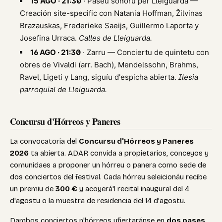
15 AGO · 21:30
· Paséu sonoru per Lleiguarda —
Creación site-specific con Natania Hoffman, Žilvinas
Brazauskas, Frederieke Saeijs, Guillermo Laporta y
Josefina Urraca.
Calles de Lleiguarda.
16 AGO · 21:30
· Zarru — Conciertu de quintetu con
obres de Vivaldi (arr. Bach), Mendelssohn, Brahms,
Ravel, Ligeti y Lang, siguíu d'espicha abierta.
Ilesia
parroquial de Lleiguarda.
Concursu d'Hórreos y Paneres
La convocatoria del
Concursu d'Hórreos y Paneres
2026
ta abierta. ADAR convida a propietarios, conceyos y
comunidaes a proponer un hórreu o panera como sede de
dos conciertos del festival. Cada hórreu seleicionáu recibe
un premiu de
300 €
y acoyerá'l recital inaugural del 4
d'agostu o la muestra de residencia del 14 d'agostu.
Dambos conciertos n'hórreos ufiertaránse en
dos pases