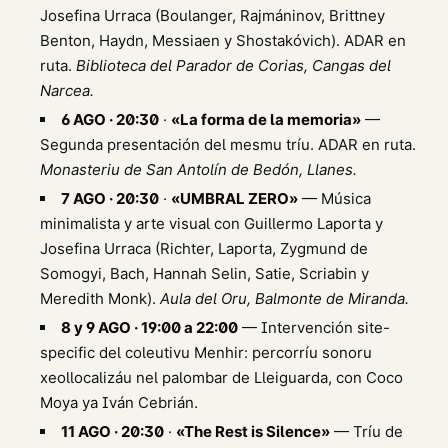
Josefina Urraca (Boulanger, Rajmáninov, Brittney
Benton, Haydn, Messiaen y Shostakóvich). ADAR en
ruta.
Biblioteca del Parador de Corias, Cangas del
Narcea.
6 AGO · 20:30
·
«La forma de la memoria»
—
Segunda presentación del mesmu tríu. ADAR en ruta.
Monasteriu de San Antolín de Bedón, Llanes.
7 AGO · 20:30
·
«UMBRAL ZERO»
— Música
minimalista y arte visual con Guillermo Laporta y
Josefina Urraca (Richter, Laporta, Zygmund de
Somogyi, Bach, Hannah Selin, Satie, Scriabin y
Meredith Monk).
Aula del Oru, Balmonte de Miranda.
8 y 9 AGO · 19:00 a 22:00
— Intervención site-
specific del coleutivu Menhir: percorríu sonoru
xeollocalizáu nel palombar de Lleiguarda, con Coco
Moya ya Iván Cebrián.
11 AGO · 20:30
·
«The Rest is Silence»
— Tríu de