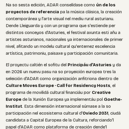
Na so sesta edición, ADAR conselídase como
ún de los
proyectos de referencia
pa la música clásica, la creación
contemporánea y l'arte visual nel mediu rural asturianu.
Dende Lleiguarda y con un programa que s'estiende per
distintos conceyos d'Asturies, el festival axunta esti añu a
artistes asturianos, nacionales ya internacionales de primer
nivel, afitando un modelu cultural qu'entemez escelencia
artística, patrimoniu, paisaxe y participación comunitaria.
El proyectu caltién el sofitu del
Principáu d'Asturies
y da
en 2026 un nuevu pasu na so proyeición europea tres la
seleición d'ADAR como organización anfitriona dientro de
Culture Moves Europe · Call for Residency Hosts
, el
programa de movilidá cultural financiáu por
Creative
Europe
de la Xunión Europea ya implementáu pol
Goethe-
Institut
. Esta dimensión internacional súmase a la so
participación nel ecosistema cultural d'
Oviedo 2031
, ciudá
candidata a Capital Europea de la Cultura, reforciando'l
papel d'ADAR como plataforma de creación dende'l