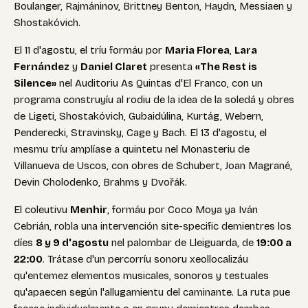
Boulanger, Rajmáninov, Brittney Benton, Haydn, Messiaen y
Shostakóvich.
El 11 d'agostu, el tríu formáu por
Maria Florea
,
Lara
Fernández
y
Daniel Claret
presenta
«The Rest is
Silence»
nel Auditoriu As Quintas d'El Franco, con un
programa construyíu al rodiu de la idea de la soledá y obres
de Ligeti, Shostakóvich, Gubaidúlina, Kurtág, Webern,
Penderecki, Stravinsky, Cage y Bach. El 13 d'agostu, el
mesmu tríu amplíase a quintetu nel Monasteriu de
Villanueva de Uscos, con obres de Schubert, Joan Magrané,
Devin Cholodenko, Brahms y Dvořák.
El coleutivu
Menhir
, formáu por Coco Moya ya Iván
Cebrián, robla una intervención site-specific demientres los
díes
8 y 9 d'agostu
nel palombar de Lleiguarda, de
19:00 a
22:00
. Trátase d'un percorríu sonoru xeollocalizáu
qu'entemez elementos musicales, sonoros y testuales
qu'apaecen según l'allugamientu del caminante. La ruta pue