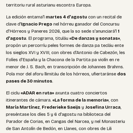
territoriu rural asturianu escontra Europa.
La edición entama'l
martes 4 d'agostu
con un recital de
clave d'
Ignacio Prego
nel hórreu ganador del Concursu
d'Hórreos y Paneres 2026, que la so sede s'anunciará'l
1
d'agostu
. El programa, tituláu
«De danzas y sonatas»
,
propón un percorríu peles formes de danza pa tecláu ente
los sieglos XVI y XVIII, con obres d'Antonio de Cabezón, les
Folíes d'España y la Chacona de la Partita pa violín en re
menor de J. S. Bach, en transcripción de Johannes Brahms.
Pola mor del aforu llimitáu de los hórreos, ufiertaránse
dos
pases de 30 minutos
.
El ciclu
«ADAR en ruta»
axunta cuatro conciertos
itinerantes de cámara.
«La forma de la memoria»
, con
María Martínez
,
Frederieke Saeijs
y
Josefina Urraca
,
preséntase los díes 5 y 6 d'agostu na biblioteca del
Parador de Corias, en Cangas del Narcea, y nel Monasteriu
de San Antolín de Bedón, en Llanes, con obres de Lili